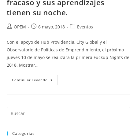
fracaso y sus aprendizajes
tienen su noche.
Autor
Publicación
Categoría
OPEM
6 mayo, 2018
Eventos
de
de
de
la
la
la
Con el apoyo de Hub Providencia, City Global y el
entrada:
entrada:
entrada:
Observatorio de Políticas de Emprendimiento, el próximo
jueves 10 de mayo se realizará la primera Fuckup Nights de
2018. Mostrar…
Fuckup
Continuar Leyendo
Nights
Santiago:
El
Fracaso
Y
Sus
Aprendizajes
Tienen
Su
Noche.
Categorías