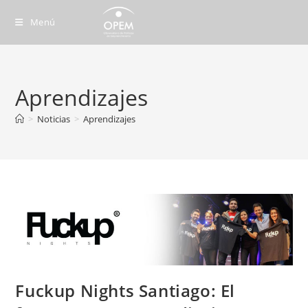
Ir
Menú
al
contenido
Aprendizajes
>
Noticias
>
Aprendizajes
Fuckup Nights Santiago: El