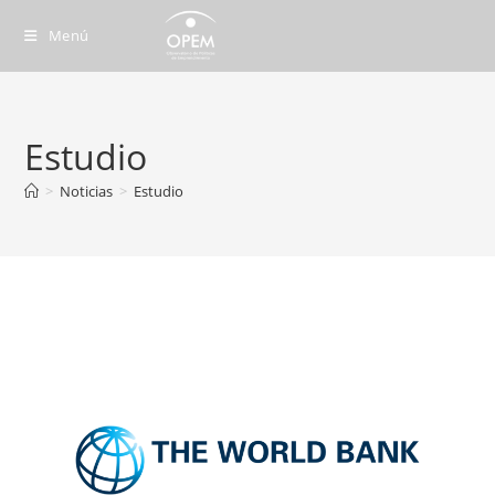
Ir
Menú
al
contenido
Estudio
>
Noticias
>
Estudio