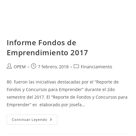
Informe Fondos de
Emprendimiento 2017
Autor
Publicación
Categoría
OPEM
7 febrero, 2018
Financiamiento
de
de
de
la
la
la
80 fueron las iniciativas destacadas por el “Reporte de
entrada:
entrada:
entrada:
Fondos y Concursos para Emprender” durante el 2do
semestre del 2017. El “Reporte de Fondos y Concursos para
Emprender” es elaborado por Josefa…
Informe
Continuar Leyendo
Fondos
De
Emprendimiento