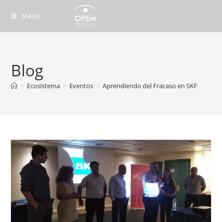
Ir
Menú
al
contenido
Blog
>
Ecosistema
>
Eventos
>
Aprendiendo del Fracaso en SKF