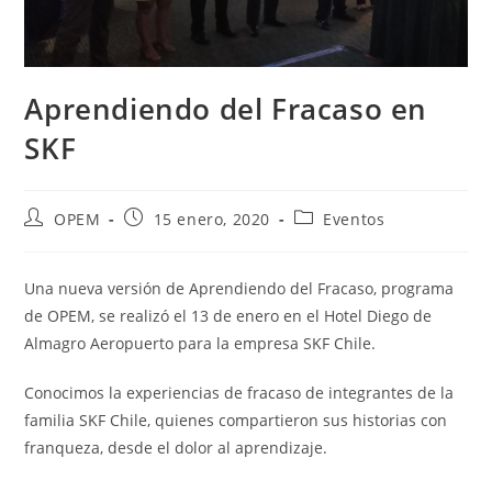
Aprendiendo del Fracaso en
SKF
Autor
Publicación
Categoría
OPEM
15 enero, 2020
Eventos
de
de
de
la
la
la
entrada:
entrada:
entrada:
Una nueva versión de Aprendiendo del Fracaso, programa
de OPEM, se realizó el 13 de enero en el Hotel Diego de
Almagro Aeropuerto para la empresa SKF Chile.
Conocimos la experiencias de fracaso de integrantes de la
familia SKF Chile, quienes compartieron sus historias con
franqueza, desde el dolor al aprendizaje.