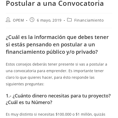
Postular a una Convocatoria
Autor
Publicación
Categoría
OPEM
6 mayo, 2019
Financiamiento
de
de
de
la
la
la
entrada:
entrada:
entrada:
¿Cuál es la información que debes tener
si estás pensando en postular a un
financiamiento público y/o privado?
Estos consejos deberás tener presente si vas a postular a
una convocatoria para emprender. Es importante tener
claro lo que quieres hacer, para ésto responde las
siguientes preguntas:
1.- ¿Cuánto dinero necesitas para tu proyecto?
¿Cuál es tu Número?
Es muy distinto si necesitas $100.000 o $1 millón, quizás